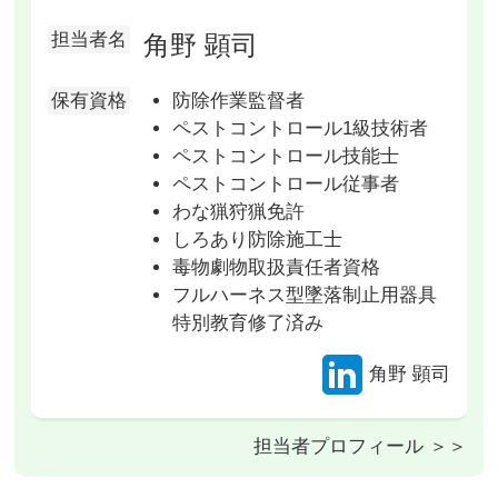
担当者名
角野 顕司
保有資格
防除作業監督者
ペストコントロール1級技術者
ペストコントロール技能士
ペストコントロール従事者
わな猟狩猟免許
しろあり防除施工士
毒物劇物取扱責任者資格
フルハーネス型墜落制止用器具
特別教育修了済み
角野 顕司
担当者プロフィール ＞＞