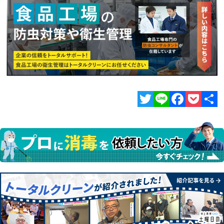
Twitter
Line
Facebook
Pocket
共
有