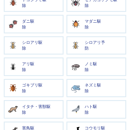
除
除
ダニ駆
マダニ駆
除
除
シロアリ駆
シロアリ予
除
防
アリ駆
ノミ駆
除
除
ゴキブリ駆
ネズミ駆
除
除
イタチ・害獣駆
ハト駆
除
除
害鳥駆
コウモリ駆