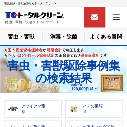
害虫駆除・害獣駆除ならトータルクリーン
害虫・害獣
消毒・除菌
よくある質問
害虫・害獣駆除事例集
の検索結果
アライグマ駆
ハチの巣駆
除
除
トコジラミ駆
セアカゴケグモ駆