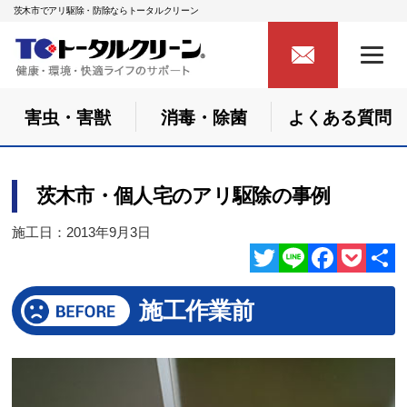
茨木市でアリ駆除・防除ならトータルクリーン
害虫・害獣
消毒・除菌
よくある質問
茨木市・個人宅のアリ駆除の事例
施工日：2013年9月3日
Twitter
Line
Facebook
Pocket
共
施工作業前
有