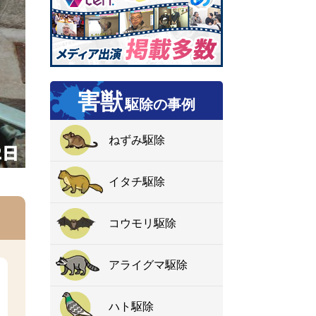
害獣
駆除の事例
ねずみ駆除
イタチ駆除
コウモリ駆除
アライグマ駆除
ハト駆除