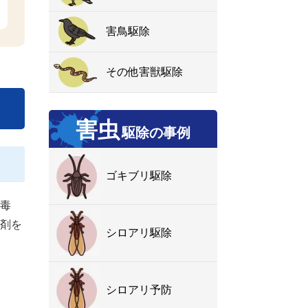
害鳥駆除
その他害獣駆除
害虫
駆除の事例
ゴキブリ駆除
毒
剤を
シロアリ駆除
シロアリ予防