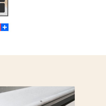
ok
ket
共
有