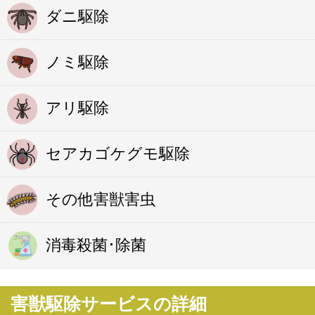
ダニ駆除
ノミ駆除
アリ駆除
セアカゴケグモ駆除
その他害獣害虫
消毒殺菌･除菌
害獣駆除サービスの詳細