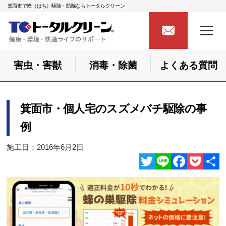
箕面市で蜂（はち）駆除・防除ならトータルクリーン
害虫・害獣
消毒・除菌
よくある質問
箕面市・個人宅のスズメバチ駆除の事
例
施工日：2016年6月2日
Twitter
Line
Facebook
Pocket
共
有