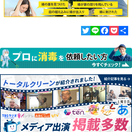
Twitter
Line
Facebook
Pocket
共
有