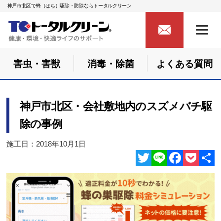
神戸市北区で蜂（はち）駆除・防除ならトータルクリーン
害虫・害獣
消毒・除菌
よくある質問
神戸市北区・会社敷地内のスズメバチ駆
除の事例
施工日：2018年10月1日
Twitter
Line
Facebook
Pocket
共
有