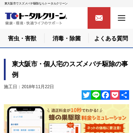
東大阪市でスズメバチ駆除ならトータルクリーン
害虫・害獣
消毒・除菌
よくある質問
東大阪市・個人宅のスズメバチ駆除の事
例
施工日：2018年11月22日
Twitter
Line
Facebook
Pocket
共
有