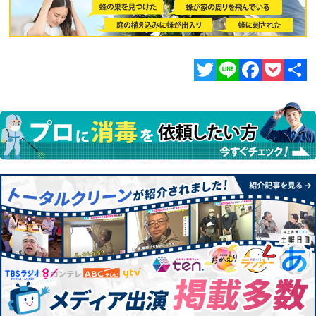
Twitter
Line
Facebook
Pocket
共
有