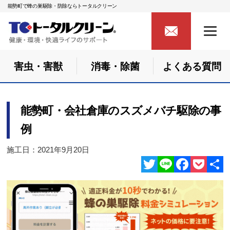
能勢町で蜂の巣駆除・防除ならトータルクリーン
害虫・害獣
消毒・除菌
よくある質問
能勢町・会社倉庫のスズメバチ駆除の事
例
施工日：2021年9月20日
Twitter
Line
Facebook
Pocket
共
有