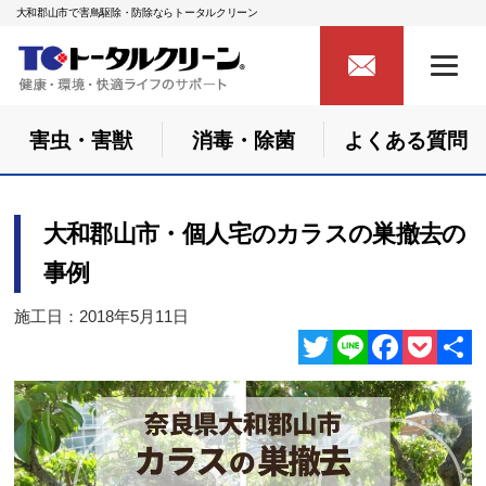
大和郡山市で害鳥駆除・防除ならトータルクリーン
害虫・害獣
消毒・除菌
よくある質問
大和郡山市・個人宅のカラスの巣撤去の
事例
施工日：2018年5月11日
Twitter
Line
Facebook
Pocket
共
有