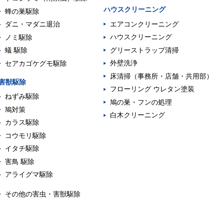
ハウスクリーニング
蜂の巣駆除
エアコンクリーニング
ダニ・マダニ退治
ハウスクリーニング
ノミ駆除
グリーストラップ清掃
蟻 駆除
外壁洗浄
セアカゴケグモ駆除
床清掃（事務所・店舗・共用部）
害獣駆除
フローリング ウレタン塗装
ねずみ駆除
鳩の巣・フンの処理
鳩対策
白木クリーニング
カラス駆除
コウモリ駆除
イタチ駆除
害鳥 駆除
アライグマ駆除
その他の害虫・害獣駆除