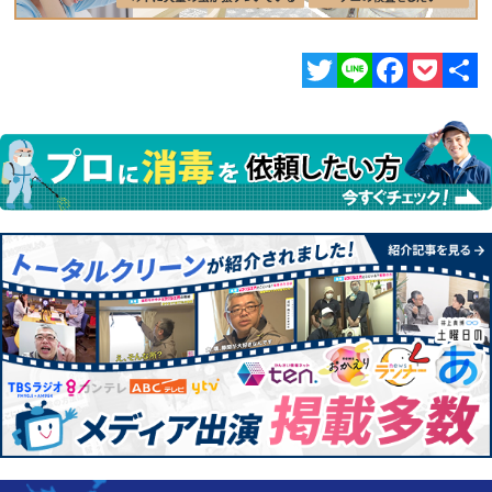
Twitter
Line
Facebook
Pocket
共
有