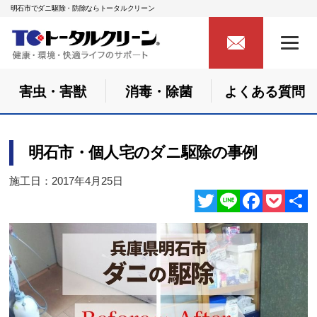
明石市でダニ駆除・防除ならトータルクリーン
害虫・害獣
消毒・除菌
よくある質問
明石市・個人宅のダニ駆除の事例
施工日：2017年4月25日
Twitter
Line
Facebook
Pocket
共
有