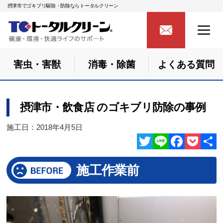
摂津市でゴキブリ駆除・防除ならトータルクリーン
害虫・害獣
消毒・除菌
よくある質問
摂津市・飲食店 のゴキブリ防除の事例
施工日：2018年4月5日
Twitter
Line
Facebook
Pocket
共
施工作業前
有