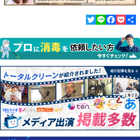
Twitter
Line
Facebook
Pocket
共
有