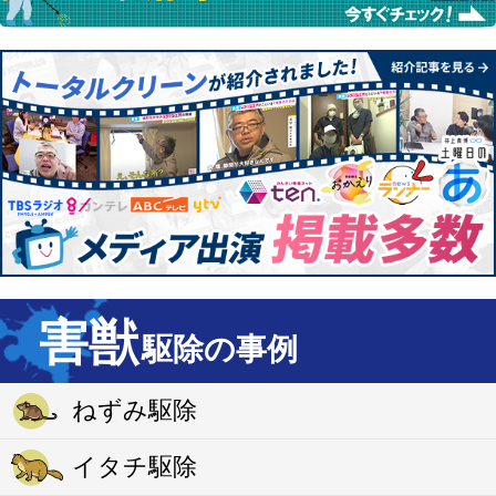
害獣
駆除の事例
ねずみ駆除
イタチ駆除