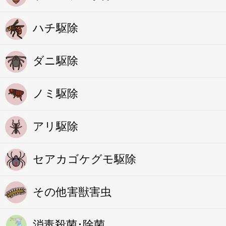
ハチ駆除
ダニ駆除
ノミ駆除
アリ駆除
セアカゴケグモ駆除
その他害獣害虫
消毒殺菌･除菌