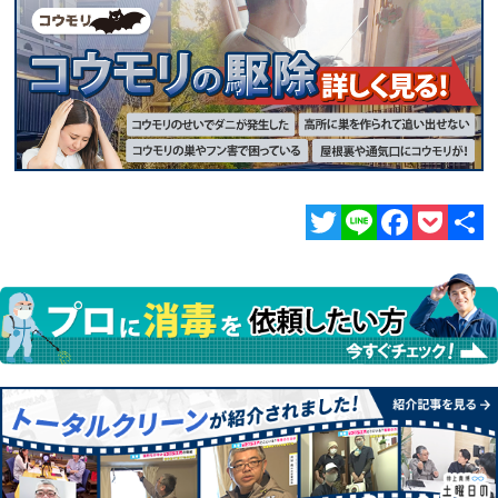
Twitter
Line
Facebook
Pocket
共
有