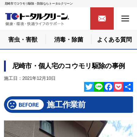
尼崎市でコウモリ駆除・防除ならトータルクリーン
害虫・害獣
消毒・除菌
よくある質問
尼崎市・個人宅のコウモリ駆除の事例
施工日：2021年12月10日
Twitter
Line
Facebook
Pocket
共
施工作業前
有