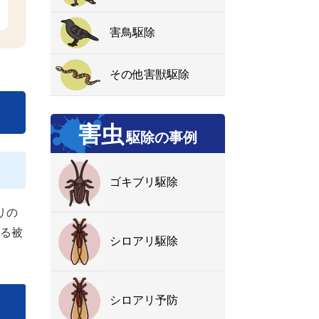
害鳥駆除
その他害獣駆除
害虫
駆除の事例
ゴキブリ駆除
リの
る被
シロアリ駆除
シロアリ予防