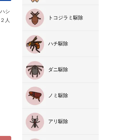
ハシ
トコジラミ駆除
２人
ハチ駆除
ダニ駆除
ノミ駆除
アリ駆除