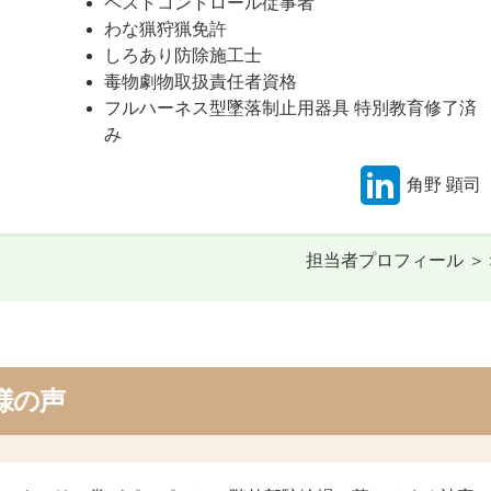
ペストコントロール従事者
わな猟狩猟免許
しろあり防除施工士
毒物劇物取扱責任者資格
フルハーネス型墜落制止用器具 特別教育修了済
み
角野 顕司
担当者プロフィール ＞
様の声