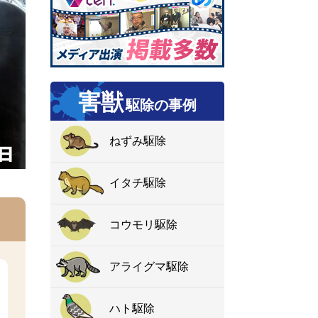
害獣
駆除の事例
ねずみ駆除
イタチ駆除
コウモリ駆除
アライグマ駆除
ハト駆除