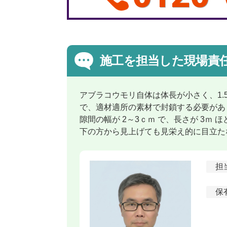
施工を担当した現場責
アブラコウモリ自体は体長が小さく、1
で、適材適所の素材で封鎖する必要があ
隙間の幅が 2～3ｃｍ で、長さが 3
下の方から見上げても見栄え的に目立た
担
保