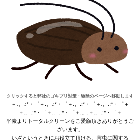
クリックすると弊社のゴキブリ対策・駆除のページへ移動します
＋.。.:*・゜＋.。.:*・゜＋.。.:*・゜＋.。.:*・゜＋
＋.。.:*・゜＋.。.:*・゜＋.。.＋.。.:*・゜＋
平素よりトータルクリーンをご愛顧頂きありがとうご
ざいます。
いざというときにお役立て頂ける、害虫に関する