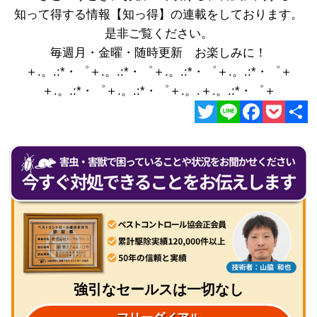
知って得する情報【知っ得】の連載をしております。
是非ご覧ください。
毎週月・金曜・随時更新 お楽しみに！
＋.。.:*・゜＋.。.:*・゜＋.。.:*・゜＋.。.:*・゜＋
＋.。.:*・゜＋.。.:*・゜＋.。.＋.。.:*・゜＋
Twitter
Line
Facebook
Pocket
共
有
強引なセールスは一切なし