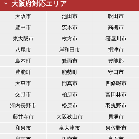
大阪府対応エリア
大阪市
池田市
吹田市
豊中市
茨木市
高槻市
東大阪市
枚方市
寝屋川市
八尾市
岸和田市
摂津市
島本町
箕面市
豊能郡
豊能町
能勢町
守口市
大東市
門真市
四條畷市
交野市
柏原市
富田林市
河内長野市
松原市
羽曳野市
藤井寺市
大阪狭山市
貝塚市
和泉市
泉大津市
泉佐野市