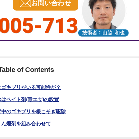
お問い合わせ
005-713
Table of Contents
にゴキブリがいる可能性が？
はベイト剤(毒エサ)の設置
家中のゴキブリを根こそぎ駆除
くん煙剤を組み合わせて