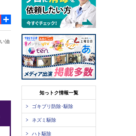
ok
ket
共
有
つい油
知っトク情報一覧
ゴキブリ防除･駆除
ネズミ駆除
ハト駆除