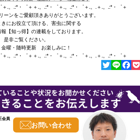
・゜＋.。.:*・゜＋＋.。.:*・゜＋.。.:*・゜＋.。.＋.。.:*・゜＋
リーンをご愛顧頂きありがとうございます。
ときにお役立て頂ける、害虫に関する
情報【知っ得】の連載をしております。
是非ご覧ください。
・金曜・随時更新 お楽しみに！
・゜＋.。.:*・゜＋＋.。.:*・゜＋.。.:*・゜＋.。.＋.。.:*・゜＋
Twitter
Line
Face
P
正会員
お問い合わせ