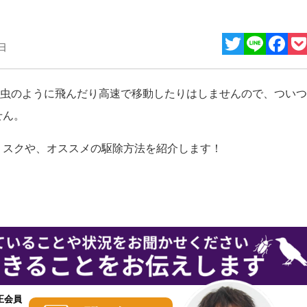
日
Twitter
Line
Facebo
Poc
成虫のように飛んだり高速で移動したりはしませんので、つい
せん。
リスクや、オススメの駆除方法を紹介します！
正会員