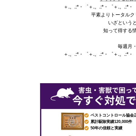
＋.。.:*・゜＋.。.:*・゜＋.。.:*
平素よりトータルク
いざという
知って得する
毎週月
＋.。.:*・゜＋.。.:*・゜＋.。.:*
ペストコントロール協会
累計駆除実績120,000件
50年の信頼と実績