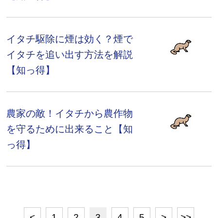
イタチ駆除に煙は効く？煙で
イタチを追い出す方法を解説
【知っ得】
農家の敵！イタチから農作物
を守るために出来ること【知
っ得】
<
1
2
3
4
5
>
>>