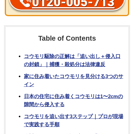
0120-005-713
Table of Contents
コウモリ駆除の正解は「追い出し＋侵入口
の封鎖」｜捕獲・殺処分は法律違反
家に住み着いたコウモリを見分ける3つのサ
イン
日本の住宅に住み着くコウモリは1〜2cmの
隙間から侵入する
コウモリを追い出す3ステップ｜プロが現場
で実践する手順