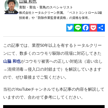
山脇 和也
害獣・害虫・害鳥のスペシャリスト
株式会社トータルクリーン所属。「ペストコントロール1級
技術者」や「防除作業監督者資格」の資格を保有。
Twitter
Line
Facebook
Pocket
共
有
この記事では、業歴50年以上を有するトータルクリー
ンにて、数多くのコウモリ駆除の現場に対応してきた
山脇 和也
がコウモリ被害への正しい対処法（追い出し
→清掃消毒→侵入口の封鎖まで）を解説していきます
ので、ぜひ最後までご覧ください。
当社のYouTubeチャンネルでも本記事の内容を解説して
いますので、合わせて参考にしてください。