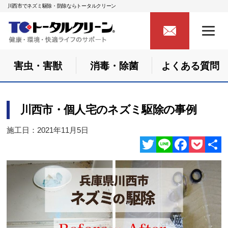
川西市でネズミ駆除・防除ならトータルクリーン
害虫・害獣
消毒・除菌
よくある質問
川西市・個人宅のネズミ駆除の事例
施工日：2021年11月5日
Twitter
Line
Facebook
Pocket
共
有