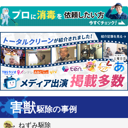
有
害獣
駆除の事例
ねずみ駆除