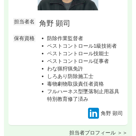
担当者名
角野 顕司
保有資格
防除作業監督者
ペストコントロール1級技術者
ペストコントロール技能士
ペストコントロール従事者
わな猟狩猟免許
しろあり防除施工士
毒物劇物取扱責任者資格
フルハーネス型墜落制止用器具
特別教育修了済み
角野 顕司
担当者プロフィール ＞＞