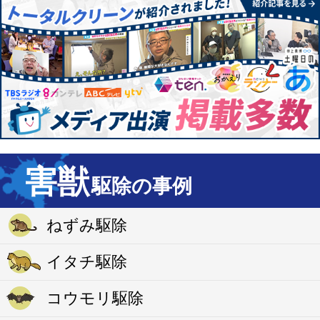
害獣
駆除の事例
ねずみ駆除
イタチ駆除
コウモリ駆除