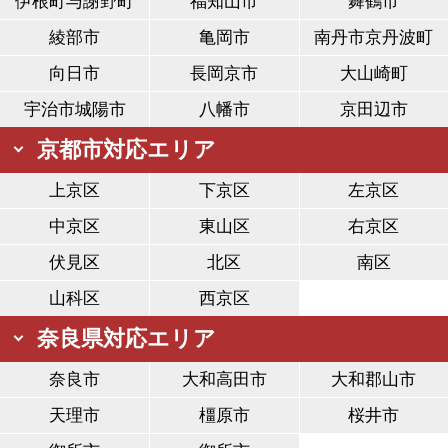
伊根町与謝野町
福知山市
舞鶴市
綾部市
亀岡市
南丹市京丹波町
向日市
長岡京市
大山崎町
宇治市城陽市
八幡市
京田辺市
京都市対応エリア
上京区
下京区
左京区
中京区
東山区
右京区
伏見区
北区
南区
山科区
西京区
奈良県対応エリア
奈良市
大和高田市
大和郡山市
天理市
橿原市
桜井市