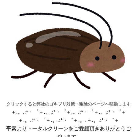
クリックすると弊社のゴキブリ対策・駆除のページへ移動します
＋.。.:*・゜＋.。.:*・゜＋.。.:*・゜＋.。.:*・゜＋
＋.。.:*・゜＋.。.:*・゜＋.。.＋.。.:*・゜＋
平素よりトータルクリーンをご愛顧頂きありがとうご
ざいます。