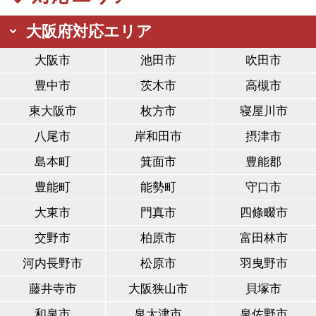
大阪府対応エリア
大阪市
池田市
吹田市
豊中市
茨木市
高槻市
東大阪市
枚方市
寝屋川市
八尾市
岸和田市
摂津市
島本町
箕面市
豊能郡
豊能町
能勢町
守口市
大東市
門真市
四條畷市
交野市
柏原市
富田林市
河内長野市
松原市
羽曳野市
藤井寺市
大阪狭山市
貝塚市
和泉市
泉大津市
泉佐野市