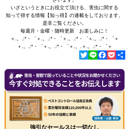
いざというときにお役立て頂ける、害虫に関する
知って得する情報【知っ得】の連載をしております。
是非ご覧ください。
毎週月・金曜・随時更新 お楽しみに！
＋.。.:*・゜＋.。.:*・゜＋.。.:*・゜＋.。.:*・゜＋
＋.。.:*・゜＋.。.:*・゜＋.。.＋.。.:*・゜＋
Twitter
Line
Facebook
Pocket
共
有
強引なセールスは一切なし