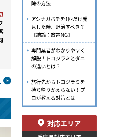
除の方法
初
アシナガバチを1匹だけ発
フ
見した時、退治すべき？
客
【結論：放置NG】
伺
専門業者がわかりやすく
解説！トコジラミとダニ
の違いとは？
ら
旅行先からトコジラミを
持ち帰りかえらない！プ
ロが教える対策とは
対応エリア