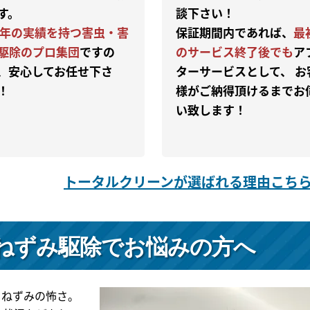
す。
談下さい！
0年の実績を持つ害虫・害
保証期間内であれば、
最
駆除のプロ集団
ですの
のサービス終了後でも
ア
、安心してお任せ下さ
ターサービスとして、 お
！
様がご納得頂けるまでお
い致します！
トータルクリーンが選ばれる理由こち
ねずみ駆除で
お悩みの方へ
、ねずみの怖さ。