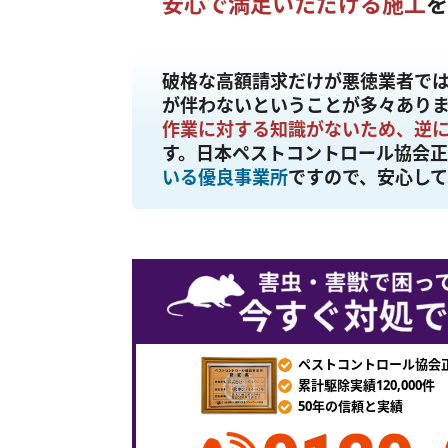
安心で満足いただける施工
を
破格な高額請求だけが悪徳業者で
が伴わないということが多々ありま
作業に対する知識がないため、逆
す。日本ペストコントロール協会
いる優良事業所
ですので、安心し
ペストコントロール協会
累計駆除実績120,000件
50年の信頼と実績