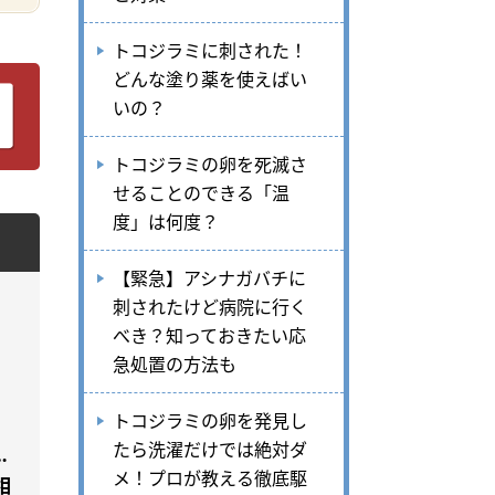
トコジラミに刺された！
どんな塗り薬を使えばい
いの？
トコジラミの卵を死滅さ
せることのできる「温
度」は何度？
【緊急】アシナガバチに
刺されたけど病院に行く
べき？知っておきたい応
急処置の方法も
トコジラミの卵を発見し
たら洗濯だけでは絶対ダ
…
メ！プロが教える徹底駆
相