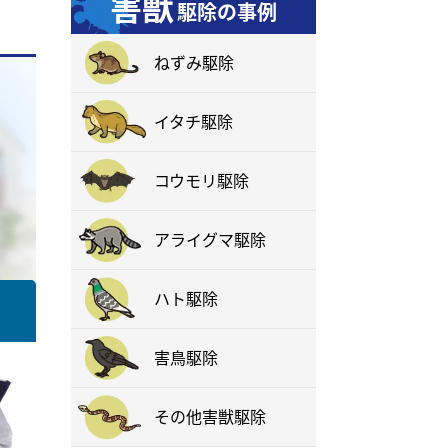
害獣
駆除の事例
ねずみ駆除
イタチ駆除
コウモリ駆除
アライグマ駆除
ハト駆除
害鳥駆除
その他害獣駆除