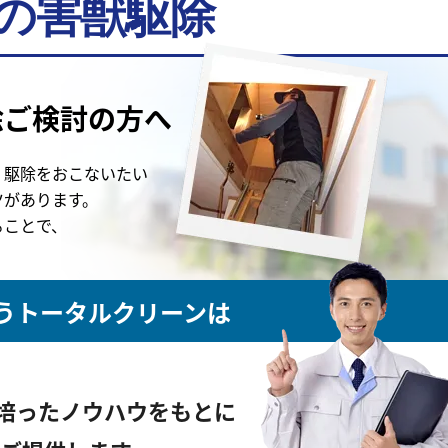
の害獣駆除
除ご検討の方へ
く駆除をおこないたい
ツがあります。
ることで、
うトータルクリーンは
培ったノウハウをもとに