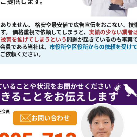
ご提供します。
はありません。
格安や最安値で広告宣伝をおこない、技
す。 価格重視で依頼してしまうと、
実績の少ない業者
に被害を拡げてしまうという
問題が起きているのも事実
正会員である当社は、
市役所や区役所からの依頼を受け
てご依頼ください。
正会員
お問い合わせ