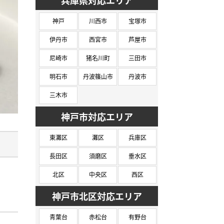
兵庫県対応エリア
神戸
川西市
宝塚市
伊丹市
西宮市
芦屋市
尼崎市
猪名川町
三田市
明石市
丹波篠山市
丹波市
三木市
神戸市対応エリア
東灘区
灘区
兵庫区
長田区
須磨区
垂水区
北区
中央区
西区
神戸市北区対応エリア
青葉台
赤松台
有野台