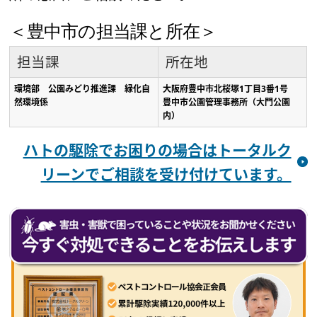
＜豊中市の担当課と所在＞
担当課
所在地
環境部 公園みどり推進課 緑化自
大阪府豊中市北桜塚1丁目3番1号
然環境係
豊中市公園管理事務所（大門公園
内）
ハトの駆除でお困りの場合はトータルク
リーンでご相談を受け付けています。