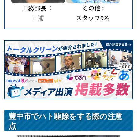
工務部長 ：
その他 :
三浦
スタッフ9名
豊中市でハト駆除をする際の注意
点