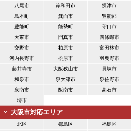
八尾市
岸和田市
摂津市
島本町
箕面市
豊能郡
豊能町
能勢町
守口市
大東市
門真市
四條畷市
交野市
柏原市
富田林市
河内長野市
松原市
羽曳野市
藤井寺市
大阪狭山市
貝塚市
和泉市
泉大津市
泉佐野市
泉南市
阪南市
高石市
堺市
大阪市対応エリア
北区
都島区
福島区