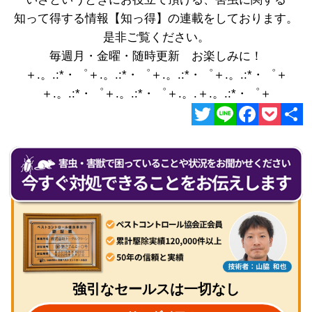
知って得する情報【知っ得】の連載をしております。
是非ご覧ください。
毎週月・金曜・随時更新 お楽しみに！
＋.。.:*・゜＋.。.:*・゜＋.。.:*・゜＋.。.:*・゜＋
＋.。.:*・゜＋.。.:*・゜＋.。.＋.。.:*・゜＋
Twitter
Line
Facebook
Pocket
共
有
強引なセールスは一切なし