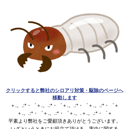
クリックすると弊社のシロアリ対策・駆除のページへ
移動します
＋.。.:*・゜＋.。.:*・゜＋.。.:*・゜＋.。.:*・゜＋
＋.。.:*・゜＋.。.:*・゜＋.。.＋.。.:*・゜＋
平素より弊社をご愛顧頂きありがとうございます。
いざというときにお役立て頂ける、害虫に関する