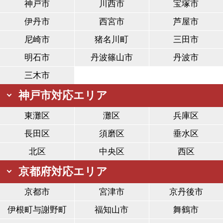
神戸市
川西市
宝塚市
伊丹市
西宮市
芦屋市
尼崎市
猪名川町
三田市
明石市
丹波篠山市
丹波市
三木市
神戸市対応エリア
東灘区
灘区
兵庫区
長田区
須磨区
垂水区
北区
中央区
西区
京都府対応エリア
京都市
宮津市
京丹後市
伊根町与謝野町
福知山市
舞鶴市