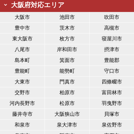
大阪府対応エリア
大阪市
池田市
吹田市
豊中市
茨木市
高槻市
東大阪市
枚方市
寝屋川市
八尾市
岸和田市
摂津市
島本町
箕面市
豊能郡
豊能町
能勢町
守口市
大東市
門真市
四條畷市
交野市
柏原市
富田林市
河内長野市
松原市
羽曳野市
藤井寺市
大阪狭山市
貝塚市
和泉市
泉大津市
泉佐野市