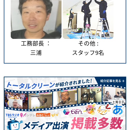
工務部長 ：
その他 :
三浦
スタッフ9名