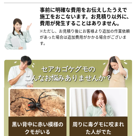
事前に明確な費用をお伝えしたうえで
施工をおこないます。
お見積り以外に、
費用が発生することはありません。
※ただし、お見積り後にお客様より追加の作業依頼
があった場合は追加費用がかかる場合がございま
す。
セアカゴケグモの
こんなお悩みありませんか？
黒い背中に赤い模様の
周りに毒グモに咬まれ
クモがいる
た人がでた