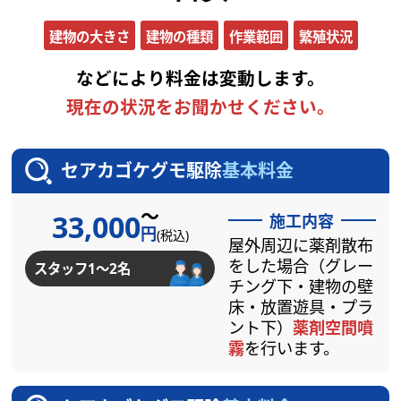
建物の大きさ
建物の種類
作業範囲
繁殖状況
などにより料金は変動します。
現在の状況をお聞かせください。
セアカゴケグモ駆除
基本料金
～
33,000
施工内容
円
(税込)
屋外周辺に薬剤散布
をした場合（グレー
スタッフ1～2名
チング下・建物の壁
床・放置遊具・プラ
ント下）
薬剤空間噴
霧
を行います。