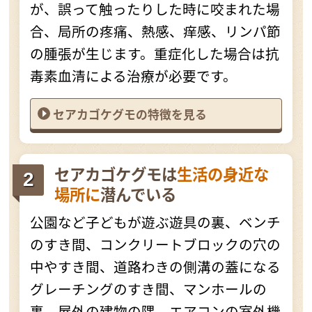
が、誤って触ったりした時に咬まれた場
合、局所の疼痛、熱感、痒感、リンパ節
の腫張が生じます。重症化した場合は抗
毒素血清による治療が必要です。
セアカゴケグモの特徴を見る
セアカゴケグモは
生活の身近な
場所に
潜んでいる
公園など子どもが遊ぶ遊具の裏、ベンチ
のすき間、コンクリートブロックの穴の
中やすき間、道路わきの側溝の蓋になる
グレーチングのすき間、マンホールの
裏、屋外の建物の隅、エアコンの室外機