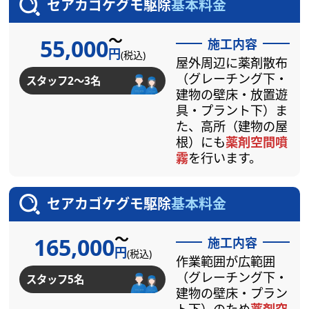
セアカゴケグモ駆除
基本料金
～
55,000
施工内容
円
(税込)
屋外周辺に薬剤散布
（グレーチング下・
スタッフ2～3名
建物の壁床・放置遊
具・プラント下）ま
た、高所（建物の屋
根）にも
薬剤空間噴
霧
を行います。
セアカゴケグモ駆除
基本料金
～
165,000
施工内容
円
(税込)
作業範囲が広範囲
（グレーチング下・
スタッフ5名
建物の壁床・プラン
ト下）のため
薬剤空