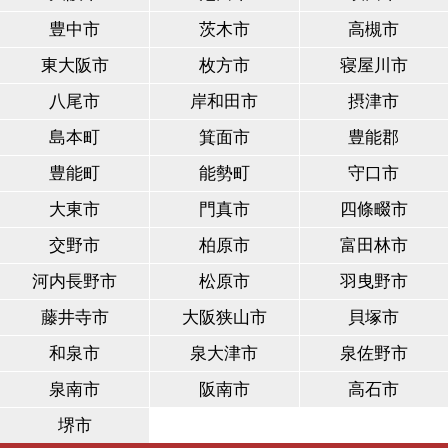
豊中市
茨木市
高槻市
東大阪市
枚方市
寝屋川市
八尾市
岸和田市
摂津市
島本町
箕面市
豊能郡
豊能町
能勢町
守口市
大東市
門真市
四條畷市
交野市
柏原市
富田林市
河内長野市
松原市
羽曳野市
藤井寺市
大阪狭山市
貝塚市
和泉市
泉大津市
泉佐野市
泉南市
阪南市
高石市
堺市