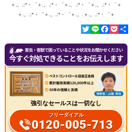
＋.。.:*・゜＋.。.:*・゜＋.。.:*・゜＋.。.:*・゜＋
＋.。.:*・゜＋.。.:*・゜＋.。.＋.。.:*・゜＋
Twitter
Line
Facebook
Pocket
共
有
強引なセールスは一切なし
フリーダイアル
0120-005-713