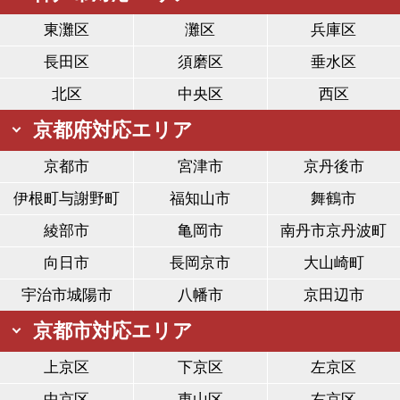
東灘区
灘区
兵庫区
長田区
須磨区
垂水区
北区
中央区
西区
京都府対応エリア
京都市
宮津市
京丹後市
伊根町与謝野町
福知山市
舞鶴市
綾部市
亀岡市
南丹市京丹波町
向日市
長岡京市
大山崎町
宇治市城陽市
八幡市
京田辺市
京都市対応エリア
上京区
下京区
左京区
中京区
東山区
右京区