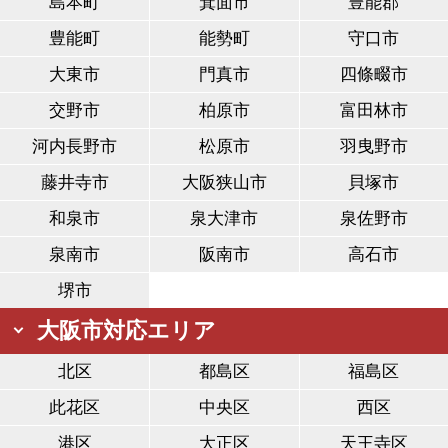
島本町
箕面市
豊能郡
豊能町
能勢町
守口市
大東市
門真市
四條畷市
交野市
柏原市
富田林市
河内長野市
松原市
羽曳野市
藤井寺市
大阪狭山市
貝塚市
和泉市
泉大津市
泉佐野市
泉南市
阪南市
高石市
堺市
大阪市対応エリア
北区
都島区
福島区
此花区
中央区
西区
港区
大正区
天王寺区