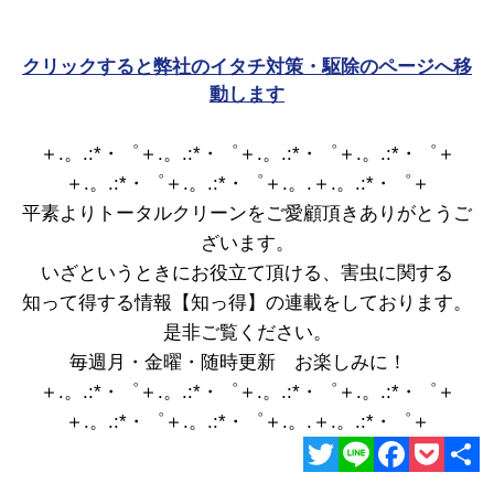
クリックすると弊社のイタチ対策・駆除のページへ移
動します
＋.。.:*・゜＋.。.:*・゜＋.。.:*・゜＋.。.:*・゜＋
＋.。.:*・゜＋.。.:*・゜＋.。.＋.。.:*・゜＋
平素よりトータルクリーンをご愛顧頂きありがとうご
ざいます。
いざというときにお役立て頂ける、害虫に関する
知って得する情報【知っ得】の連載をしております。
是非ご覧ください。
毎週月・金曜・随時更新 お楽しみに！
＋.。.:*・゜＋.。.:*・゜＋.。.:*・゜＋.。.:*・゜＋
＋.。.:*・゜＋.。.:*・゜＋.。.＋.。.:*・゜＋
Twitter
Line
Facebook
Pocket
共