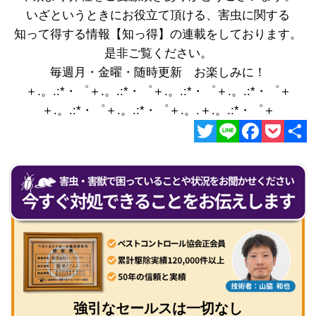
いざというときにお役立て頂ける、害虫に関する
知って得する情報【知っ得】の連載をしております。
是非ご覧ください。
毎週月・金曜・随時更新 お楽しみに！
＋.。.:*・゜＋.。.:*・゜＋.。.:*・゜＋.。.:*・゜＋
＋.。.:*・゜＋.。.:*・゜＋.。.＋.。.:*・゜＋
Twitter
Line
Facebook
Pocket
共
有
強引なセールスは一切なし