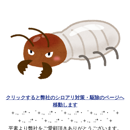
クリックすると弊社のシロアリ対策・駆除のページへ
移動します
＋.。.:*・゜＋.。.:*・゜＋.。.:*・゜＋.。.:*・゜＋
＋.。.:*・゜＋.。.:*・゜＋.。.＋.。.:*・゜＋
平素より弊社をご愛顧頂きありがとうございます。