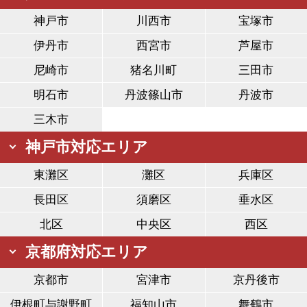
神戸市
川西市
宝塚市
伊丹市
西宮市
芦屋市
尼崎市
猪名川町
三田市
明石市
丹波篠山市
丹波市
三木市
神戸市対応エリア
東灘区
灘区
兵庫区
長田区
須磨区
垂水区
北区
中央区
西区
京都府対応エリア
京都市
宮津市
京丹後市
伊根町与謝野町
福知山市
舞鶴市