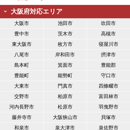
大阪府対応エリア
大阪市
池田市
吹田市
豊中市
茨木市
高槻市
東大阪市
枚方市
寝屋川市
八尾市
岸和田市
摂津市
島本町
箕面市
豊能郡
豊能町
能勢町
守口市
大東市
門真市
四條畷市
交野市
柏原市
富田林市
河内長野市
松原市
羽曳野市
藤井寺市
大阪狭山市
貝塚市
和泉市
泉大津市
泉佐野市