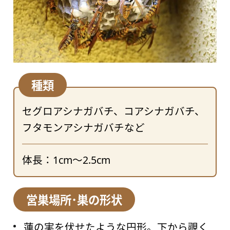
種類
セグロアシナガバチ、コアシナガバチ、
フタモンアシナガバチなど
体長：1cm～2.5cm
営巣場所･巣の形状
蓮の実を伏せたような円形。下から覗く