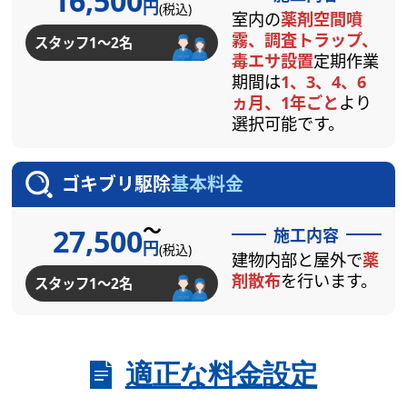
16,500
円
(税込)
室内の
薬剤空間噴
霧、調査トラップ、
スタッフ1～2名
毒エサ設置
定期作業
期間は
1、3、4、6
ヵ月、1年ごと
より
選択可能です。
ゴキブリ駆除
基本料金
～
27,500
施工内容
円
(税込)
建物内部と屋外で
薬
剤散布
を行います。
スタッフ1～2名
適正な料金設定