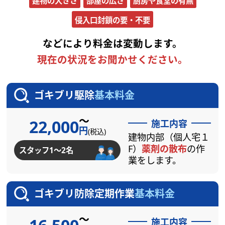
建物の大きさ
部屋の広さ
厨房や食堂の有無
侵入口封鎖の要・不要
などにより料金は変動します。
現在の状況をお聞かせください。
ゴキブリ駆除
基本料金
～
22,000
施工内容
円
(税込)
建物内部（個人宅１
F）
薬剤の散布
の作
スタッフ1～2名
業をします。
ゴキブリ防除定期作業
基本料金
～
施工内容