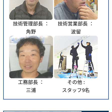
技術管理部長 ：
技術営業部長 ：
角野
波留
工務部長 ：
その他 :
三浦
スタッフ9名