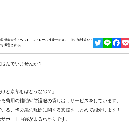
日
業監督者資格・ペストコントロール技能士を持ち、特に鳩対策やト
件を得意とする。
Twitter
Line
Facebo
Poc
に悩んでいませんか？
」
たけど京都府はどうなの？」
かる費用の補助や防護服の貸し出しサービスをしています。
ている、蜂の巣の駆除に関する支援をまとめて紹介します！
のサポート内容がまるわかりです。