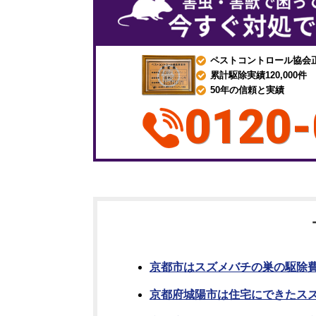
ペストコントロール協会
累計駆除実績120,000件
50年の信頼と実績
0120-
京都市はスズメバチの巣の駆除
京都府城陽市は住宅にできたス