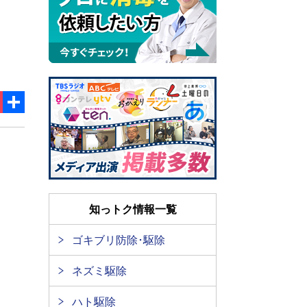
ok
ket
共
有
知っトク情報一覧
ゴキブリ防除･駆除
ネズミ駆除
ハト駆除