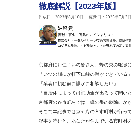
徹底解説【2023年版】
作成日：2023年8月10日 更新日：2025年7月3
波留 貴
害獣・害虫・害鳥のスペシャリスト
株式会社トータルクリーン技術営業部長。防除作
コジラミ駆除、ヘビ駆除といった難易度の高い案
京都府にお住まいの皆さん、蜂の巣の駆除
「いつの間にか軒下に蜂の巣ができている
「業者に頼む前に誰かに相談したい」
「自治体によっては補助金が出るって聞い
京都府の各市町村では、蜂の巣の駆除にか
そこで本記事では京都府の各市町村が行っ
記事を読むと、あなたが住んでいる市町村