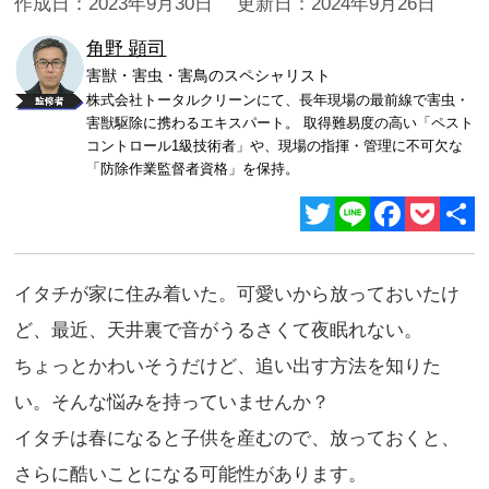
作成日：2023年9月30日 更新日：2024年9月26日
角野 顕司
害獣・害虫・害鳥のスペシャリスト
株式会社トータルクリーンにて、長年現場の最前線で害虫・
害獣駆除に携わるエキスパート。 取得難易度の高い「ペスト
コントロール1級技術者」や、現場の指揮・管理に不可欠な
「防除作業監督者資格」を保持。
Twitter
Line
Facebook
Pocket
共
有
イタチが家に住み着いた。可愛いから放っておいたけ
ど、最近、天井裏で音がうるさくて夜眠れない。
ちょっとかわいそうだけど、追い出す方法を知りた
い。そんな悩みを持っていませんか？
イタチは春になると子供を産むので、放っておくと、
さらに酷いことになる可能性があります。