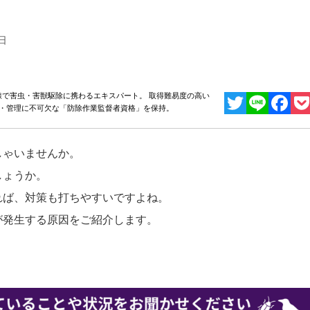
日
で害虫・害獣駆除に携わるエキスパート。 取得難易度の高い
揮・管理に不可欠な「防除作業監督者資格」を保持。
Twitter
Line
Facebo
Poc
しゃいませんか。
しょうか。
れば、対策も打ちやすいですよね。
が発生する原因をご紹介します。