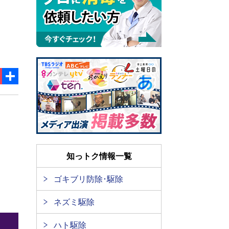
ok
ket
共
有
知っトク情報一覧
ゴキブリ防除･駆除
ネズミ駆除
ハト駆除