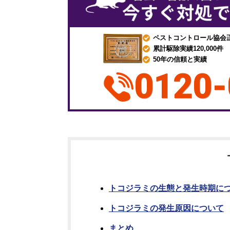
ペストコントロール協会
累計駆除実績120,000件
50年の信頼と実績
0120-
トコジラミの生態と発生時期に
トコジラミの発生原因について
まとめ