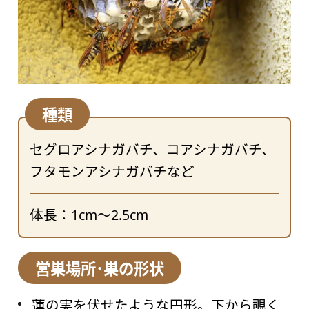
種類
セグロアシナガバチ、コアシナガバチ、
フタモンアシナガバチなど
体長：1cm～2.5cm
営巣場所･巣の形状
蓮の実を伏せたような円形。下から覗く