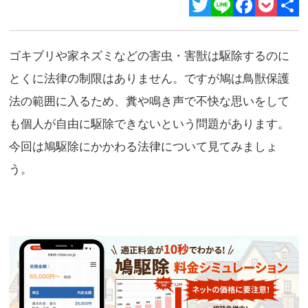
Twitter
Line
Facebook
Pocket
共
有
ゴキブリや家ネズミなどの害虫・害獣は駆除するのに
とくに法律の制限はありません。ですが鳩は鳥獣保護
法の範囲に入るため、糞や鳴き声で不快な思いをして
も個人が自由に駆除できないという問題があります。
今回は鳩駆除にかかわる法律について見てみましょ
う。