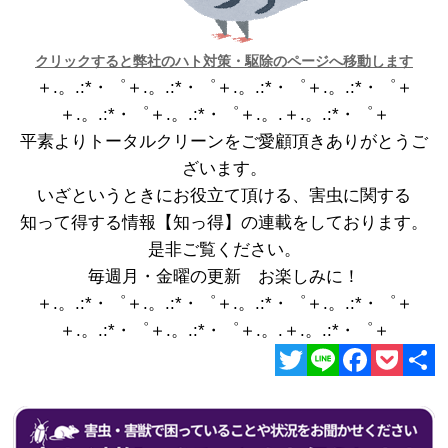
クリックすると弊社のハト対策・駆除のページへ移動します
＋.。.:*・゜＋.。.:*・゜＋.。.:*・゜＋.。.:*・゜＋
＋.。.:*・゜＋.。.:*・゜＋.。.＋.。.:*・゜＋
平素よりトータルクリーンをご愛顧頂きありがとうご
ざいます。
いざというときにお役立て頂ける、害虫に関する
知って得する情報【知っ得】の連載をしております。
是非ご覧ください。
毎週月・金曜の更新 お楽しみに！
＋.。.:*・゜＋.。.:*・゜＋.。.:*・゜＋.。.:*・゜＋
＋.。.:*・゜＋.。.:*・゜＋.。.＋.。.:*・゜＋
Twitter
Line
Facebook
Pocket
共
有