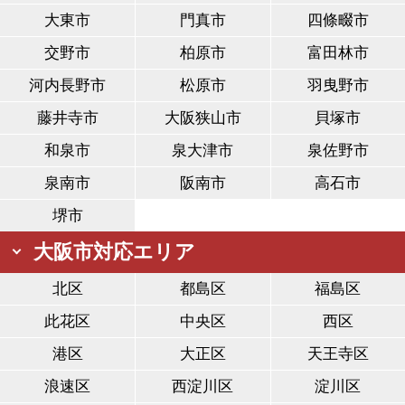
大東市
門真市
四條畷市
交野市
柏原市
富田林市
河内長野市
松原市
羽曳野市
藤井寺市
大阪狭山市
貝塚市
和泉市
泉大津市
泉佐野市
泉南市
阪南市
高石市
堺市
大阪市対応エリア
北区
都島区
福島区
此花区
中央区
西区
港区
大正区
天王寺区
浪速区
西淀川区
淀川区