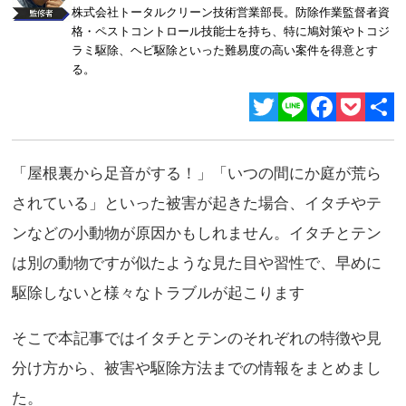
株式会社トータルクリーン技術営業部長。防除作業監督者資
格・ペストコントロール技能士を持ち、特に鳩対策やトコジ
ラミ駆除、ヘビ駆除といった難易度の高い案件を得意とす
る。
Twitter
Line
Facebook
Pocket
共
有
「屋根裏から足音がする！」「いつの間にか庭が荒ら
されている」といった被害が起きた場合、イタチやテ
ンなどの小動物が原因かもしれません。イタチとテン
は別の動物ですが似たような見た目や習性で、早めに
駆除しないと様々なトラブルが起こります
そこで本記事ではイタチとテンのそれぞれの特徴や見
分け方から、被害や駆除方法までの情報をまとめまし
た。