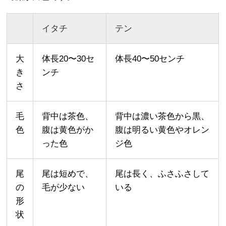
イタチ
テン
大
体長20〜30セ
体長40〜50センチ
き
ンチ
さ
毛
背中は茶色、
背中は濃い茶色から黒、
色
腹は黄色がか
腹は明るい黄色やオレン
った色
ジ色
尾
尾は短めで、
尾は長く、ふさふさして
の
毛が少ない
いる
形
状