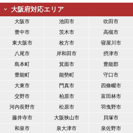
大阪府対応エリア
大阪市
池田市
吹田市
豊中市
茨木市
高槻市
東大阪市
枚方市
寝屋川市
八尾市
岸和田市
摂津市
島本町
箕面市
豊能郡
豊能町
能勢町
守口市
大東市
門真市
四條畷市
交野市
柏原市
富田林市
河内長野市
松原市
羽曳野市
藤井寺市
大阪狭山市
貝塚市
和泉市
泉大津市
泉佐野市