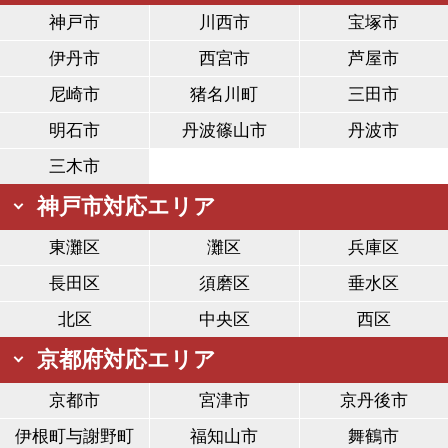
神戸市
川西市
宝塚市
伊丹市
西宮市
芦屋市
尼崎市
猪名川町
三田市
明石市
丹波篠山市
丹波市
三木市
神戸市対応エリア
東灘区
灘区
兵庫区
長田区
須磨区
垂水区
北区
中央区
西区
京都府対応エリア
京都市
宮津市
京丹後市
伊根町与謝野町
福知山市
舞鶴市