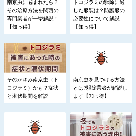
南京虫に噛まれたら？
トコジラミの駆除に適
その治療方法を関西の
した服装は？防護服の
専門業者が一挙解説！
必要性について解説
【知っ得】
【知っ得】
そのかゆみ南京虫（ト
南京虫を見つける方法
コジラミ）かも？症状
とは?駆除業者が解説し
と潜伏期間を解説
ます【知っ得】