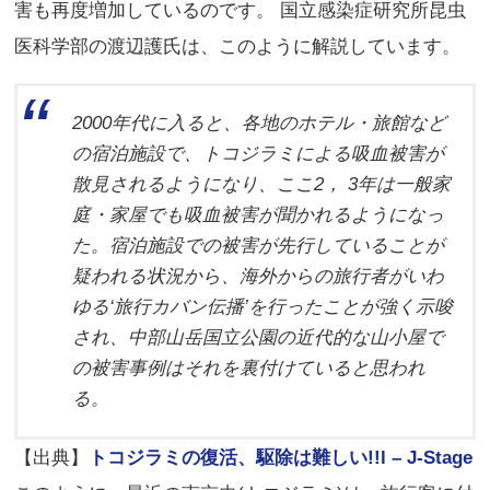
害も再度増加しているのです。 国立感染症研究所昆虫
医科学部の渡辺護氏は、このように解説しています。
2000年代に入ると、各地のホテル・旅館など
の宿泊施設で、トコジラミによる吸血被害が
散見されるようになり、ここ2， 3年は一般家
庭・家屋でも吸血被害が聞かれるようになっ
た。宿泊施設での被害が先行していることが
疑われる状況から、海外からの旅行者がいわ
ゆる‘旅行カバン伝播’を行ったことが強く示唆
され、中部山岳国立公園の近代的な山小屋で
の被害事例はそれを裏付けていると思われ
る。
【出典】
トコジラミの復活、駆除は難しい!!l – J-Stage