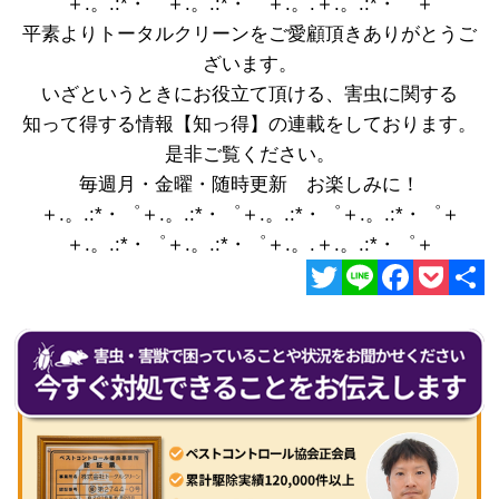
＋.。.:*・゜＋.。.:*・゜＋.。.＋.。.:*・゜＋
平素よりトータルクリーンをご愛顧頂きありがとうご
ざいます。
いざというときにお役立て頂ける、害虫に関する
知って得する情報【知っ得】の連載をしております。
是非ご覧ください。
毎週月・金曜・随時更新 お楽しみに！
＋.。.:*・゜＋.。.:*・゜＋.。.:*・゜＋.。.:*・゜＋
＋.。.:*・゜＋.。.:*・゜＋.。.＋.。.:*・゜＋
Twitter
Line
Facebook
Pocket
共
有